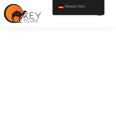
Deutsch (Sie)
Paradiestal von Taghazoute